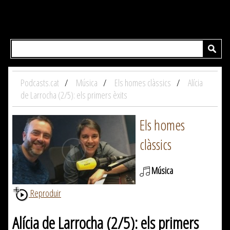
Podcasts.cat
Música
Els homes clàssics
Alícia
de Larrocha (2/5): els primers èxits
Els homes
clàssics
Música
Reproduir
Alícia de Larrocha (2/5): els primers