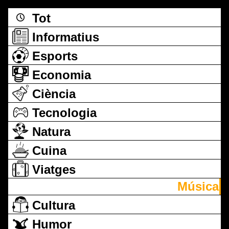
Tot
Informatius
Esports
Economia
Ciència
Tecnologia
Natura
Cuina
Viatges
Música
Cultura
Humor