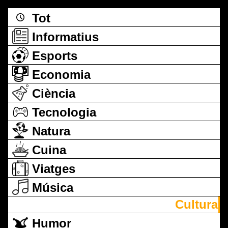
Tot
Informatius
Esports
Economia
Ciència
Tecnologia
Natura
Cuina
Viatges
Música
Cultura
Humor