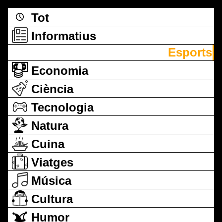
Tot
Informatius
Esports
Economia
Ciència
Tecnologia
Natura
Cuina
Viatges
Música
Cultura
Humor