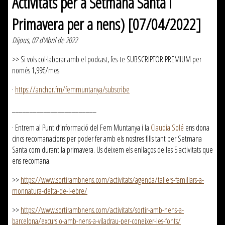
Activitats per a Setmana Santa i
Primavera per a nens) [07/04/2022]
Dijous, 07 d'Abril de 2022
>> Si vols col·laborar amb el podcast, fes-te SUBSCRIPTOR PREMIUM per
només 1,99€/mes
·
https://anchor.fm/femmuntanya/subscribe
________________________
· Entrem al Punt d’Informació del Fem Muntanya i la
Claudia Solé
ens dona
cincs recomanacions per poder fer amb els nostres fills tant per Setmana
Santa com durant la primavera. Us deixem els enllaços de les 5 activitats que
ens recomana.
>>
https://www.sortirambnens.com/activitats/agenda/tallers-familiars-a-
monnatura-delta-de-l-ebre/
>>
https://www.sortirambnens.com/activitats/sortir-amb-nens-a-
barcelona/excursio-amb-nens-a-viladrau-per-coneixer-les-fonts/