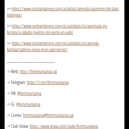
>>
https://www.sortirambnens.com/activitats/agenda/supermes-del-baix-
llobregat/
>>
https://www.sortirambnens.com/es/activitats/es/aventuras-en-
familia/a-caballo/juegos-con-ponis-en-pals/
>>
https://www.sortirambnens.com/es/activitats/es/agenda-
familiar/talleres-ninos-mon-sant-benet/
________________________
-> Web:
http://femmuntanya.cat
-> Telegram:
https://t.me/femmuntanya
-> TW:
@femmuntanya
-> IG:
@femmuntanya
-> Correu:
femmuntanya@femmuntanya.cat
-> Club Strava:
https://www.strava.com/clubs/femmuntanya