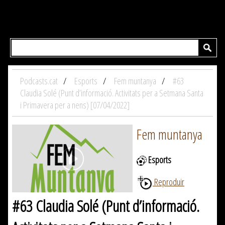
Podcasts.cat
Esports
Fem muntanya
#63
Claudia Solé (Punt d’informació. Activitats per a Setmana Santa
i Primavera per a nens) [07/04/2022]
Fem muntanya
Esports
Reproduir
#63 Claudia Solé (Punt d’informació.