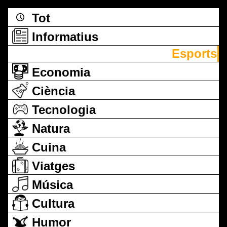
Tot
Informatius
Esports
Economia
Ciència
Tecnologia
Natura
Cuina
Viatges
Música
Cultura
Humor