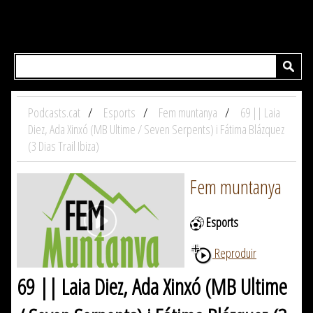
Podcasts.cat
Esports
Fem muntanya
69 || Laia
Diez, Ada Xinxó (MB Ultime / Seven Serpents) i Fátima Blázquez
(3 Dias Trail Ibiza)
Fem muntanya
Esports
Reproduir
69 || Laia Diez, Ada Xinxó (MB Ultime