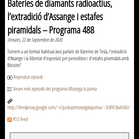
Bateries de diamants radioactius,
l’extradició d’Assange i estafes
piramidals – Programa 488
Dimarts, 22 de Septembre de 2020
Tornem a un format habitual avui parlant de Bateries de Tesla, l'extradició
d'Assange i la llibertat d'expressió per periodistes i d'estafes piramidals amb
Bitcoins"
Reproduir episodi
Veure més episodis del programa Mossega la poma
http://feedproxy.google.com/~r/podcastmossegalapoma/~3/JRYL9axVc0U/
RSS feed