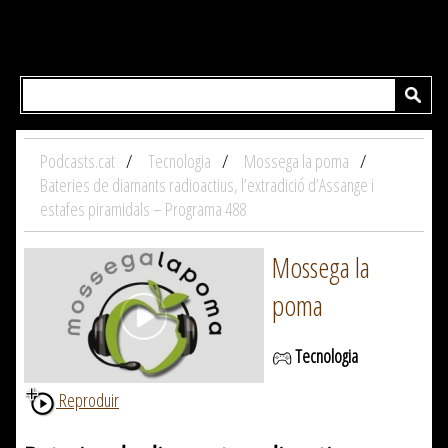
Podcasts.cat
Tecnologia
Mossega la poma
Bateries de diamants radioactius, l’extradició d’Assange i
estafes piramidals – Programa 488
Mossega la
poma
Tecnologia
Reproduir