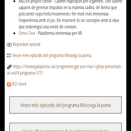
RAZZER project Esther - Cadires Hàptiques per a gamers. Són cadires
capaces de generar impulsos en la mateixa cadira, de forma que
pots sentir cops/trets/moviments i fer molt més immersiva
l’experiència amb el joc. De moment és un concepte amb la idea
que esdevingui una versió de consum.
Omni One
- Plataforma immersiva per VR
Reproduir episodi
Veure més episodis del programa Mossega la poma
https://mossegalapoma.cat/programes-gpt-per-mac-i-ginys-presentats-
al-ces24-programa-577/
RSS feed
Veure més episodis del programa Mossega la poma