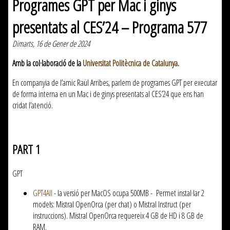
Programes GPT per Mac i ginys
presentats al CES’24 – Programa 577
Dimarts, 16 de Gener de 2024
Amb la col·laboració de la
Universitat Politècnica de Catalunya
.
En companyia de l’amic Raül Arribes, parlem de programes GPT per executar
de forma interna en un Mac i de ginys presentats al CES’24 que ens han
cridat l’atenció.
PART 1
GPT
GPT4All
- la versió per MacOS ocupa 500MB - Permet instal·lar 2
models: Mistral OpenOrca (per chat) o Mistral Instruct (per
instruccions). Mistral OpenOrca requereix 4 GB de HD i 8 GB de
RAM.