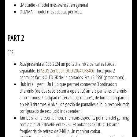
LMStudio - model més avançat en general
OLLAMA - model més adaptat per Mac.
PART 2
CES
Asus presenta al CES 2024 un portàtil amb 2 pantalles i teclat
separable: El
ASUS Zenbook DUO 2024 UX8406
- Incorpora 2
pantalles tàctils OLED 3K de 14 polzades. Preu 2.599€ (precompra).
Hub intel·ligent. Un Hub que permet connectar 3 ordinadors
diferents (de qualsevol sistema operatiu) amb 3 pantalles diferents i
amb 1 mouse/trackpad i 1 teclat pots moure’t, de forma transparent,
en els 3 sistemes. A nivell de gestió de pantalles el hub reconeix cada
configuració de resolució independent.
També s’han presentat nous monitors específics pel món del gaming,
com ara el ALIENWARE entre 25 i 38 polzades 4k QD-OLED amb
freqüència de refresc de 240Hz. Un monitor corbat.