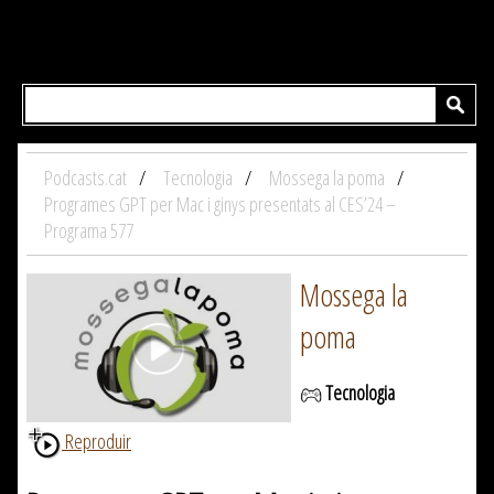
Podcasts.cat
Tecnologia
Mossega la poma
Programes GPT per Mac i ginys presentats al CES’24 –
Programa 577
Mossega la
poma
Tecnologia
Reproduir