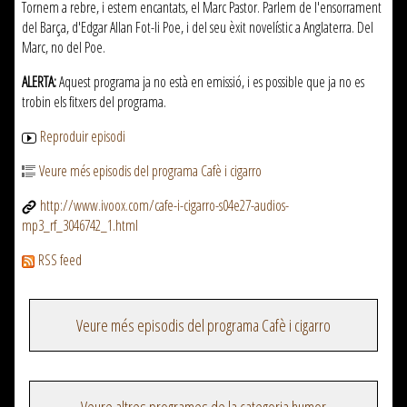
Tornem a rebre, i estem encantats, el Marc Pastor. Parlem de l'ensorrament
del Barça, d'Edgar Allan Fot-li Poe, i del seu èxit novelístic a Anglaterra. Del
Marc, no del Poe.
ALERTA:
Aquest programa ja no està en emissió, i es possible que ja no es
trobin els fitxers del programa.
Reproduir episodi
Veure més episodis del programa Cafè i cigarro
http://www.ivoox.com/cafe-i-cigarro-s04e27-audios-
mp3_rf_3046742_1.html
RSS feed
Veure més episodis del programa Cafè i cigarro