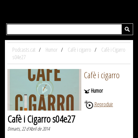
Podcasts.cat
Humor
Cafè i cigarro
Cafè i Cigarro
s04e27
Cafè i cigarro
Humor
Reproduir
Cafè i Cigarro s04e27
Dimarts, 22 d'Abril de 2014