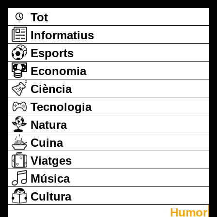
Tot
Informatius
Esports
Economia
Ciència
Tecnologia
Natura
Cuina
Viatges
Música
Cultura
Humor