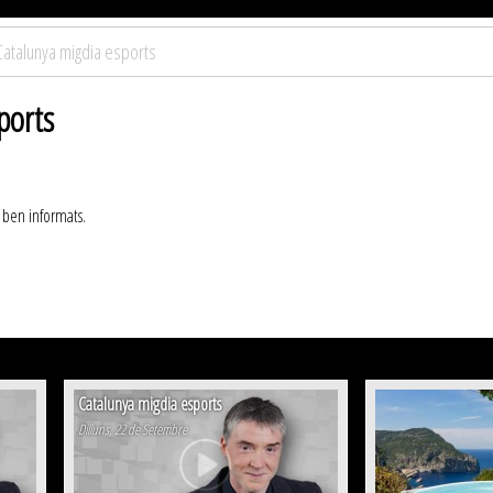
Catalunya migdia esports
ports
 ben informats.
Catalunya migdia esports
Dilluns, 22 de Setembre