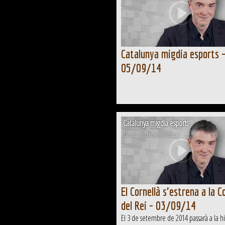
Catalunya migdia esports 
05/09/14
Catalunya migdia esports
Dimecres, 03 de Setembre
El Cornellà s'estrena a la C
del Rei - 03/09/14
El 3 de setembre de 2014 passarà a la hi