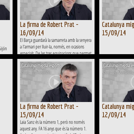
La firma de Robert Prat -
Catalunya mig
16/09/14
15/09/14
El Barça guardarà la samarreta amb la senyera
a l'armari per lluir-la, només, en ocasions
Gijón
especials. De les tres equipacions que permet
amon
la normativa, el Barça no lluirà la senyera en
dalla
Catalunya migdia esports
Catalunya migdia es
cap de les tres. Això sí, el soci la tindrà sempre
ts
disponible...
Dilluns, 15 de Setembre
Divendres, 12 de Setem
La firma de Robert Prat -
Catalunya mig
15/09/14
12/09/14
Laia Sanz és la número 1, però no només
aquest any. FA 16 anys que és la número 1.