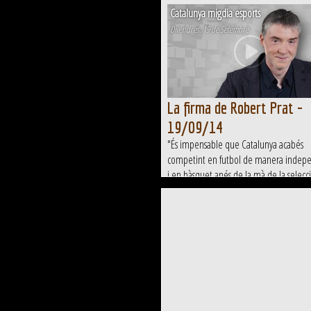
Catalunya migdia esports
Divendres, 19 de Setembre
La firma de Robert Prat -
19/09/14
"És impensable que Catalunya acabés
competint en futbol de manera indep
i en bàsquet anés de la mà de la selecc
espanyola com passa a Escòcia."