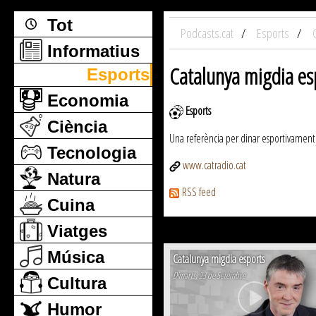
Tot
Podcasts.cat
Esports
Informatius
Catalunya migdia es
Esports
Economia
Esports
Ciència
Una referència per dinar esportivament
Tecnologia
www.catradio.cat
Natura
RSS feed
Cuina
Viatges
Pàgina 3
Música
Catalunya migdia esports
Dimarts, 23 de Setembre
Cultura
Humor