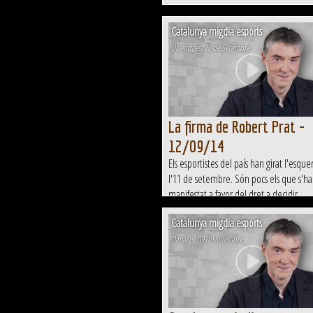
Catalunya migdia esports
Divendres, 12 de Setembre
La firma de Robert Prat -
12/09/14
Els esportistes del país han girat l'esque
l'11 de setembre. Són pocs els que s'h
manifestat a favor del dret a decidir
Catalunya migdia esports
Dimarts, 09 de Setembre