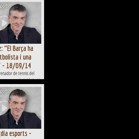
ports
: "El Barça ha
tbolista i una
" - 18/09/14
renador de tennis del
er, un crack del futbol i
ports
re
dia esports -