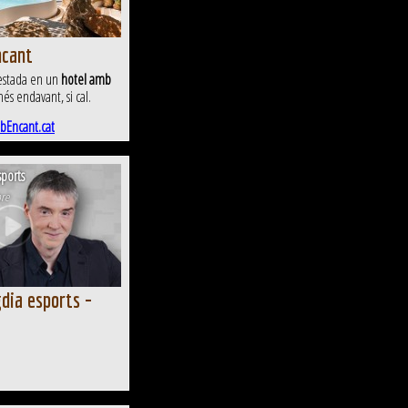
ncant
 estada en un
hotel amb
més endavant, si cal.
bEncant.cat
ports
bre
dia esports -