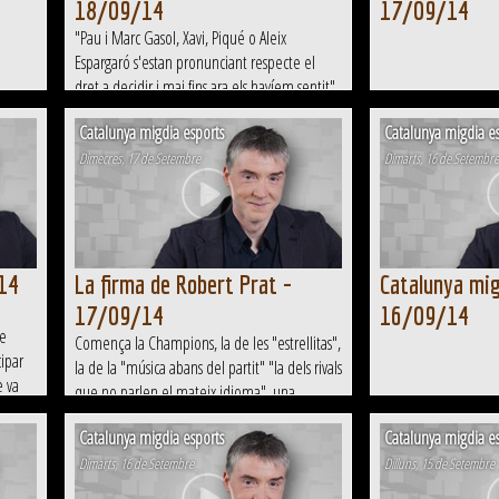
18/09/14
17/09/14
"Pau i Marc Gasol, Xavi, Piqué o Aleix
Espargaró s'estan pronunciant respecte el
dret a decidir i mai fins ara els havíem sentit"
Catalunya migdia esports
Catalunya migdia es
Dimecres, 17 de Setembre
Dimarts, 16 de Setembre
/14
La firma de Robert Prat -
Catalunya mig
17/09/14
16/09/14
de
Comença la Champions, la de les "estrellitas",
cipar
la de la "música abans del partit" "la dels rivals
e va
que no parlen el mateix idioma", una
 de
champions que ha de portar el Barça cap a la
Catalunya migdia esports
Catalunya migdia es
final de Berlín.
Dimarts, 16 de Setembre
Dilluns, 15 de Setembre