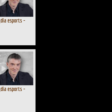
dia esports -
ports
bre
dia esports -