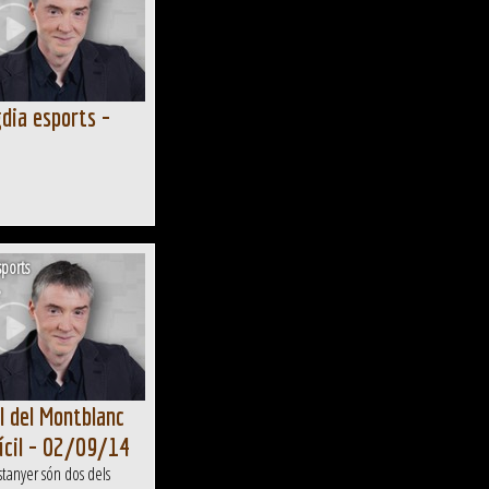
dia esports -
ports
l del Montblanc
ícil - 02/09/14
astanyer són dos dels