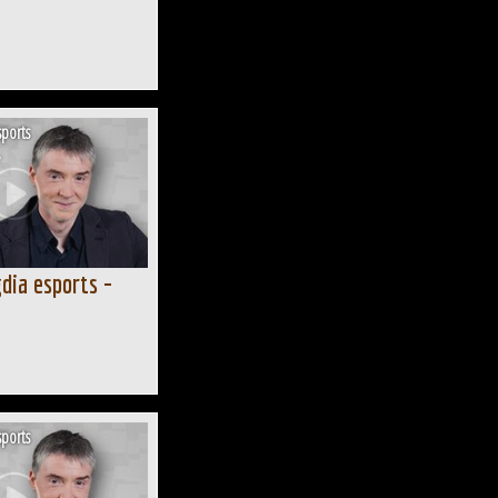
ports
dia esports -
ports