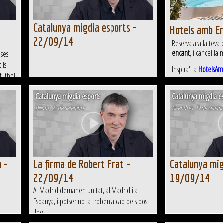
Catalunya migdia esports -
Hotels amb E
22/09/14
Reserva ara la teva
encant
, i cancel·la 
oses
ils
Inspira't a
HotelsAm
 futbol
 el cas
Catalunya migdia esports
Catalunya migdia es
s clar
Dilluns, 22 de Setembre
Divendres, 19 de Setem
a -
La firma de Robert Prat -
Catalunya mig
22/09/14
19/09/14
Al Madrid demanen unitat, al Madrid i a
Espanya, i potser no la troben a cap dels dos
llocs