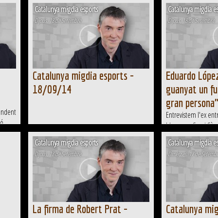
Catalunya migdia esports
Catalunya migdia es
Dijous, 18 de Setembre
Dijous, 18 de Setembre
Catalunya migdia esports -
Eduardo López
18/09/14
guanyat un fu
gran persona
endent
Entrevistem l'ex ent
ió
blaugrana Sergi Sàmp
el tennis
Catalunya migdia esports
Catalunya migdia es
Dijous, 18 de Setembre
Dimecres, 17 de Setemb
La firma de Robert Prat -
Catalunya mig