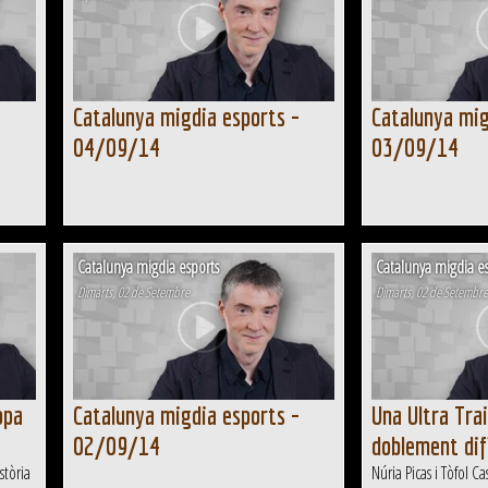
-
Catalunya migdia esports -
Catalunya mig
04/09/14
03/09/14
Catalunya migdia esports
Catalunya migdia es
Dimarts, 02 de Setembre
Dimarts, 02 de Setembre
opa
Catalunya migdia esports -
Una Ultra Trai
02/09/14
doblement dif
stòria
Núria Picas i Tòfol C