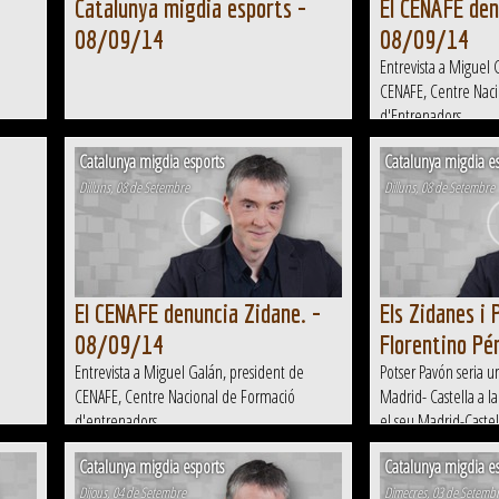
-
Catalunya migdia esports -
El CENAFE den
08/09/14
08/09/14
Entrevista a Miguel 
CENAFE, Centre Nac
d'Entrenadors.
Catalunya migdia esports
Catalunya migdia es
Dilluns, 08 de Setembre
Dilluns, 08 de Setembre
El CENAFE denuncia Zidane. -
Els Zidanes i
08/09/14
Florentino P
Entrevista a Miguel Galán, president de
Potser Pavón seria 
CENAFE, Centre Nacional de Formació
Madrid- Castella a la
d'entrenadors
el seu Madrid-Castel
partits que han jugat
Catalunya migdia esports
Catalunya migdia es
divisió B. A més, Zid
Dijous, 04 de Setembre
d'entrenador perquè 
Dimecres, 03 de Setemb