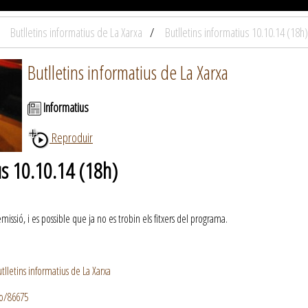
Butlletins informatius de La Xarxa
Butlletins informatius 10.10.14 (18h)
Butlletins informatius de La Xarxa
Informatius
Reproduir
us 10.10.14 (18h)
ssió, i es possible que ja no es trobin els fitxers del programa.
lletins informatius de La Xarxa
io/86675