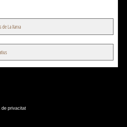
s de La Xarxa
atius
 de privacitat