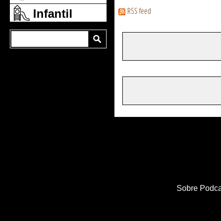
RSS feed
Infantil
Sobre Podca