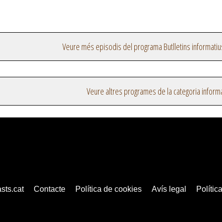
Veure més episodis del programa Butlletins informatiu
Veure altres programes de la categoria inform
sts.cat
Contacte
Política de cookies
Avís legal
Política