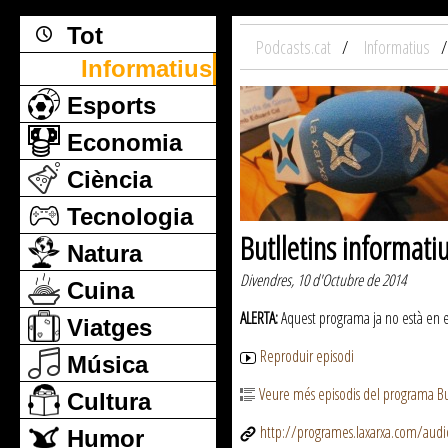
Tot
Podcasts.cat
Informatius
Informatius
Esports
Economia
Ciència
Tecnologia
Butlletins informati
Natura
Divendres, 10 d'Octubre de 2014
Cuina
ALERTA:
Aquest programa ja no està en emi
Viatges
Reproduir episodi
Música
Veure més episodis del programa But
Cultura
http://programes.laxarxa.com/aud
Humor