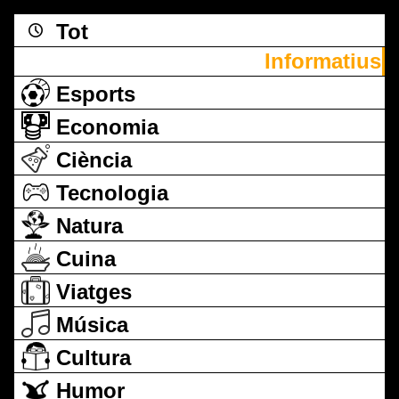
Tot
Informatius
Esports
Economia
Ciència
Tecnologia
Natura
Cuina
Viatges
Música
Cultura
Humor