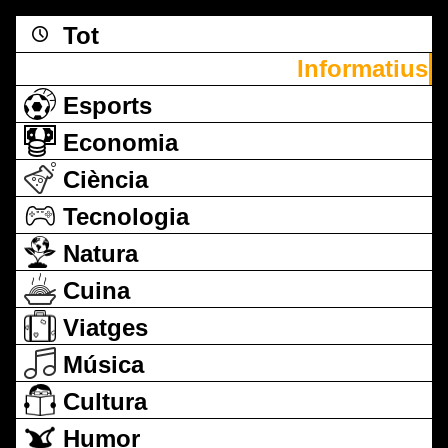
Tot
Informatius
Esports
Economia
Ciència
Tecnologia
Natura
Cuina
Viatges
Música
Cultura
Humor