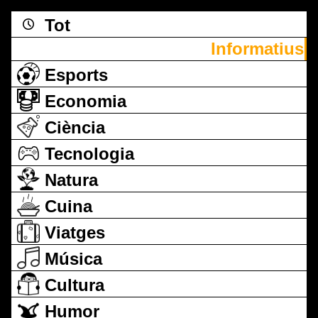
Tot
Informatius
Esports
Economia
Ciència
Tecnologia
Natura
Cuina
Viatges
Música
Cultura
Humor