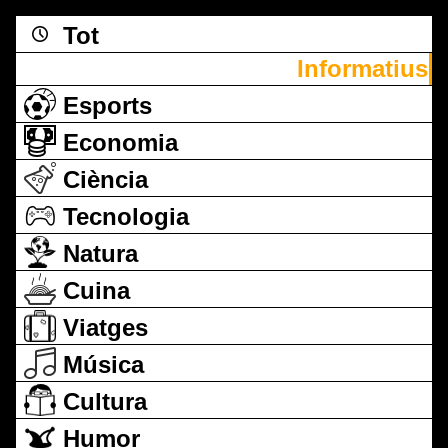
Tot
Informatius
Esports
Economia
Ciència
Tecnologia
Natura
Cuina
Viatges
Música
Cultura
Humor