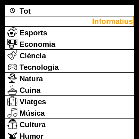
Tot
Informatius
Esports
Economia
Ciència
Tecnologia
Natura
Cuina
Viatges
Música
Cultura
Humor