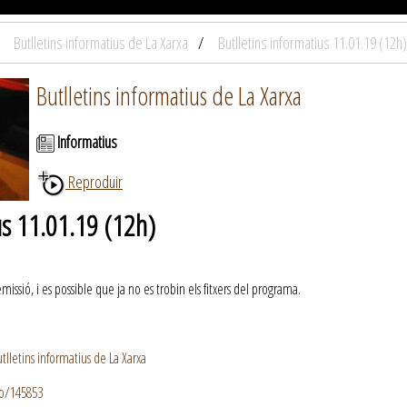
Butlletins informatius de La Xarxa
Butlletins informatius 11.01.19 (12h)
Butlletins informatius de La Xarxa
Informatius
Reproduir
us 11.01.19 (12h)
ssió, i es possible que ja no es trobin els fitxers del programa.
lletins informatius de La Xarxa
io/145853