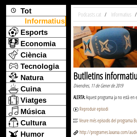
Tot
Podcasts.cat
Informatius
Informatius
Esports
Economia
Ciència
Tecnologia
Butlletins informati
Natura
Divendres, 11 de Gener de 2019
Cuina
ALERTA:
Aquest programa ja no està en emi
Viatges
Reproduir episodi
Música
Veure més episodis del programa But
Cultura
http://programes.laxarxa.com/aud
Humor