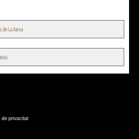
s de La Xarxa
atius
 de privacitat