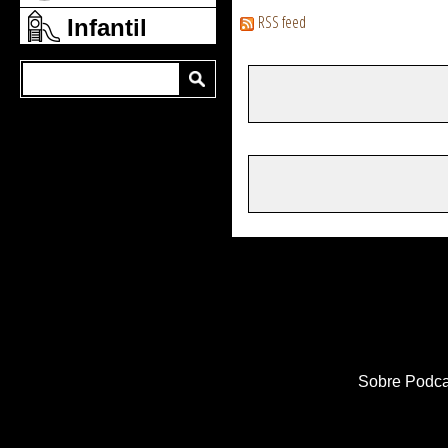
RSS feed
Infantil
Sobre Podca