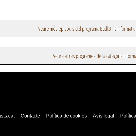
Veure més episodis del programa Butlletins informatiu
Veure altres programes de la categoria inform
sts.cat
Contacte
Política de cookies
Avís legal
Política