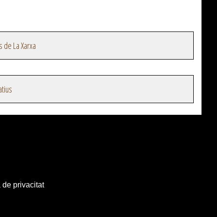
s de La Xarxa
atius
 de privacitat