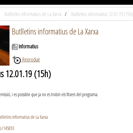
Butlletins informatius de La Xarxa
Butlletins informatius 12.01.19 (15h)
Butlletins informatius de La Xarxa
Informatius
Reproduir
us 12.01.19 (15h)
ssió, i es possible que ja no es trobin els fitxers del programa.
lletins informatius de La Xarxa
io/145893