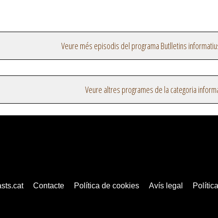
Veure més episodis del programa Butlletins informatiu
Veure altres programes de la categoria inform
sts.cat
Contacte
Política de cookies
Avís legal
Política