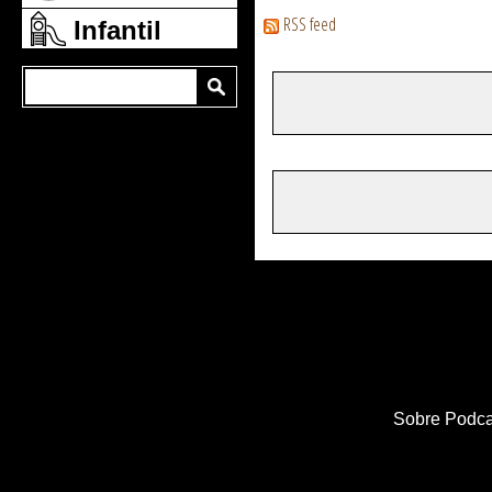
RSS feed
Infantil
Sobre Podca