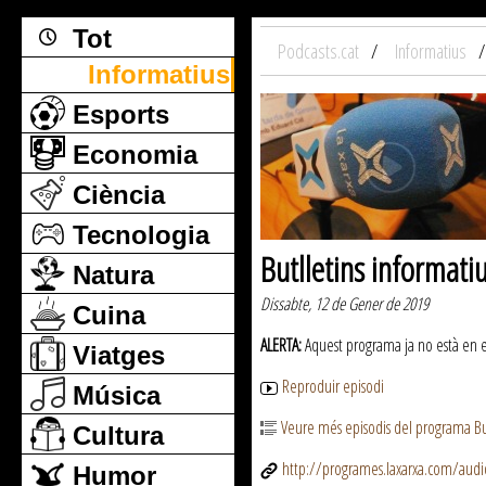
Tot
Podcasts.cat
Informatius
Informatius
Esports
Economia
Ciència
Tecnologia
Butlletins informati
Natura
Dissabte, 12 de Gener de 2019
Cuina
ALERTA:
Aquest programa ja no està en emi
Viatges
Reproduir episodi
Música
Veure més episodis del programa But
Cultura
http://programes.laxarxa.com/aud
Humor