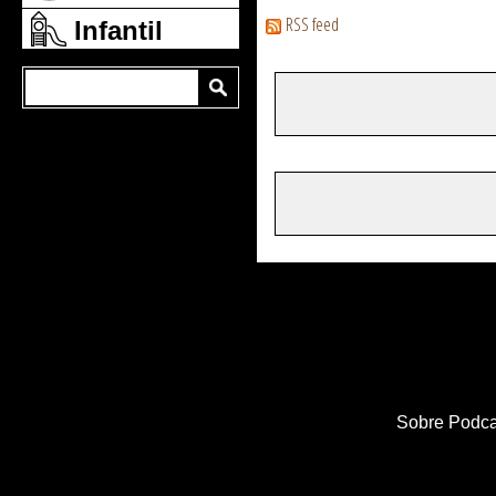
RSS feed
Infantil
Sobre Podca