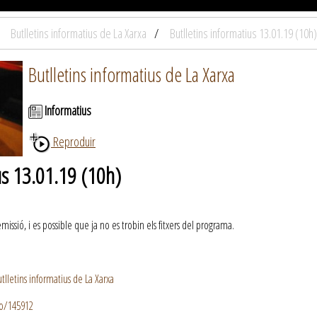
Butlletins informatius de La Xarxa
Butlletins informatius 13.01.19 (10h)
Butlletins informatius de La Xarxa
Informatius
Reproduir
us 13.01.19 (10h)
ssió, i es possible que ja no es trobin els fitxers del programa.
lletins informatius de La Xarxa
io/145912