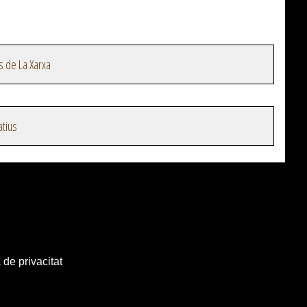
s de La Xarxa
atius
 de privacitat