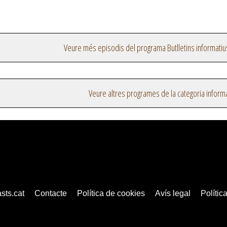
Veure més episodis del programa Butlletins informatiu
Veure altres programes de la categoria inform
sts.cat
Contacte
Política de cookies
Avís legal
Política