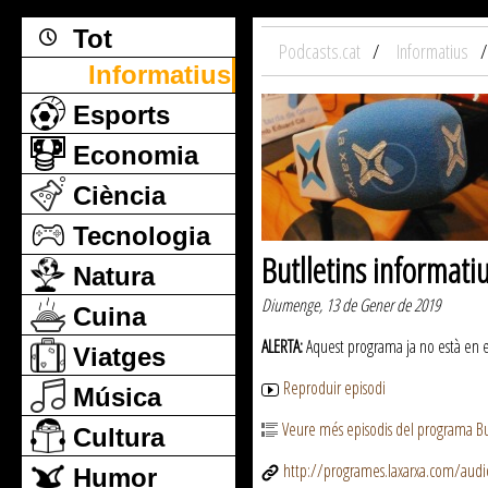
Tot
Podcasts.cat
Informatius
Informatius
Esports
Economia
Ciència
Tecnologia
Butlletins informati
Natura
Diumenge, 13 de Gener de 2019
Cuina
ALERTA:
Aquest programa ja no està en emi
Viatges
Reproduir episodi
Música
Veure més episodis del programa But
Cultura
http://programes.laxarxa.com/aud
Humor