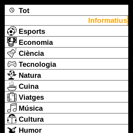
Tot
Informatius
Esports
Economia
Ciència
Tecnologia
Natura
Cuina
Viatges
Música
Cultura
Humor