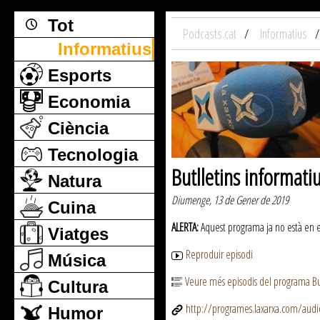
Tot
Podcasts.cat
Informatius
Informatius
Esports
Economia
Ciència
Tecnologia
Butlletins informati
Natura
Diumenge, 13 de Gener de 2019
Cuina
ALERTA:
Aquest programa ja no està en emi
Viatges
Reproduir episodi
Música
Veure més episodis del programa But
Cultura
http://programes.laxarxa.com/aud
Humor