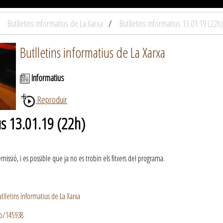
Butlletins informatius de La Xarxa
Butlletins informatius 13.01.19 (22h)
Butlletins informatius de La Xarxa
Informatius
Reproduir
us 13.01.19 (22h)
ssió, i es possible que ja no es trobin els fitxers del programa.
lletins informatius de La Xarxa
io/145938