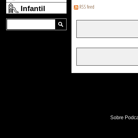
RSS feed
Infantil
Sobre Podca