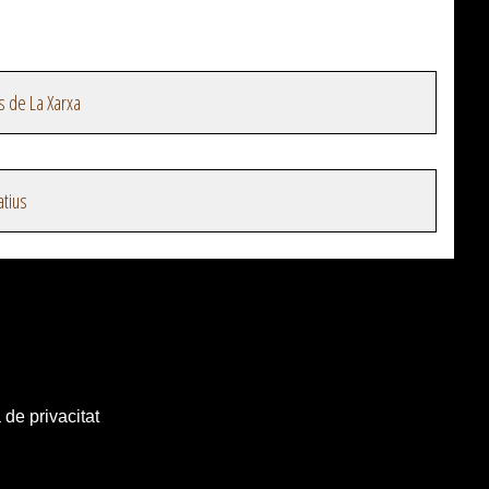
s de La Xarxa
atius
 de privacitat