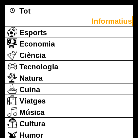
Tot
Informatius
Esports
Economia
Ciència
Tecnologia
Natura
Cuina
Viatges
Música
Cultura
Humor