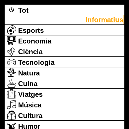
Tot
Informatius
Esports
Economia
Ciència
Tecnologia
Natura
Cuina
Viatges
Música
Cultura
Humor