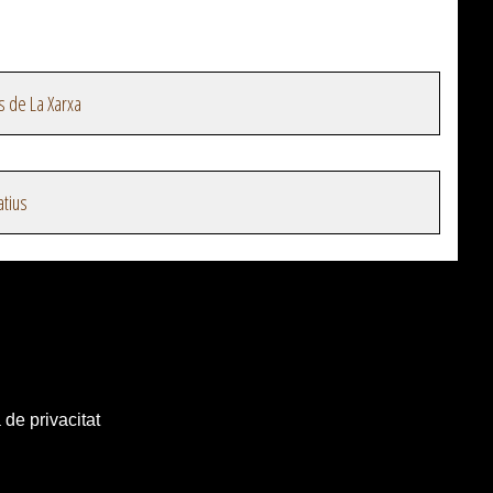
s de La Xarxa
atius
 de privacitat