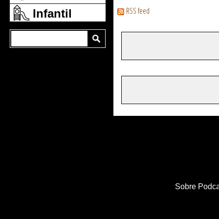
RSS feed
Infantil
Sobre Podca