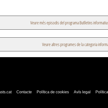
Veure més episodis del programa Butlletins informatiu
Veure altres programes de la categoria inform
sts.cat
Contacte
Política de cookies
Avís legal
Política