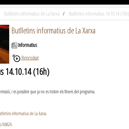
Butlletins informatius de La Xarxa
Butlletins informatius 14.10.14 (16h)
Butlletins informatius de La Xarxa
Informatius
Reproduir
us 14.10.14 (16h)
ssió, i es possible que ja no es trobin els fitxers del programa.
lletins informatius de La Xarxa
io/86826