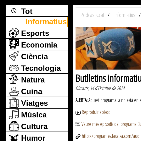
Tot
Podcasts.cat
Informatius
Informatius
Esports
Economia
Ciència
Tecnologia
Butlletins informati
Natura
Dimarts, 14 d'Octubre de 2014
Cuina
ALERTA:
Aquest programa ja no està en emi
Viatges
Reproduir episodi
Música
Veure més episodis del programa But
Cultura
http://programes.laxarxa.com/aud
Humor