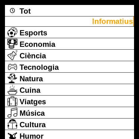
Tot
Informatius
Esports
Economia
Ciència
Tecnologia
Natura
Cuina
Viatges
Música
Cultura
Humor