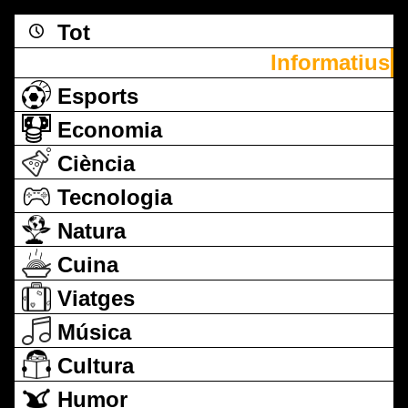
Tot
Informatius
Esports
Economia
Ciència
Tecnologia
Natura
Cuina
Viatges
Música
Cultura
Humor