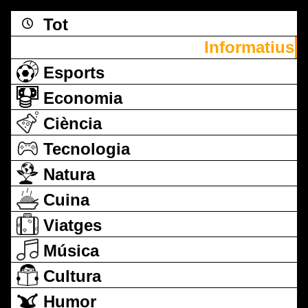
Tot
Informatius
Esports
Economia
Ciència
Tecnologia
Natura
Cuina
Viatges
Música
Cultura
Humor