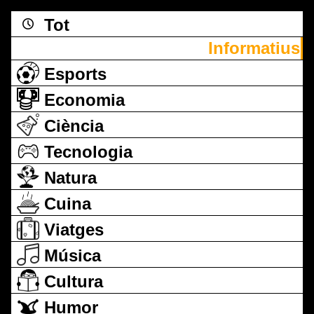
Tot
Informatius
Esports
Economia
Ciència
Tecnologia
Natura
Cuina
Viatges
Música
Cultura
Humor