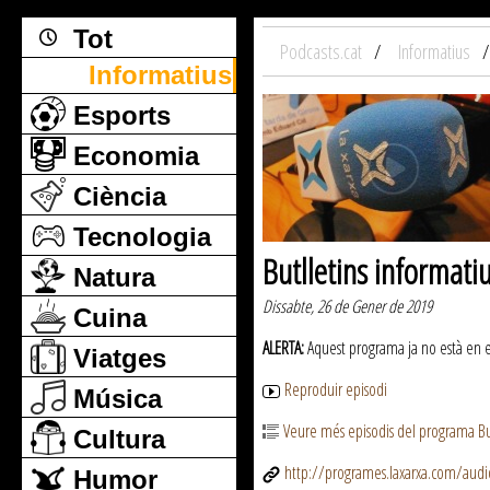
Tot
Podcasts.cat
Informatius
Informatius
Esports
Economia
Ciència
Tecnologia
Butlletins informati
Natura
Dissabte, 26 de Gener de 2019
Cuina
ALERTA:
Aquest programa ja no està en emi
Viatges
Reproduir episodi
Música
Veure més episodis del programa But
Cultura
http://programes.laxarxa.com/aud
Humor