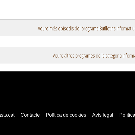
Veure més episodis del programa Butlletins informatiu
Veure altres programes de la categoria inform
sts.cat
Contacte
Política de cookies
Avís legal
Política