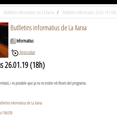
Butlletins informatius de La Xarxa
Butlletins informatius 26.01.19 (18h)
Butlletins informatius de La Xarxa
Informatius
Reproduir
us 26.01.19 (18h)
ssió, i es possible que ja no es trobin els fitxers del programa.
lletins informatius de La Xarxa
io/146330