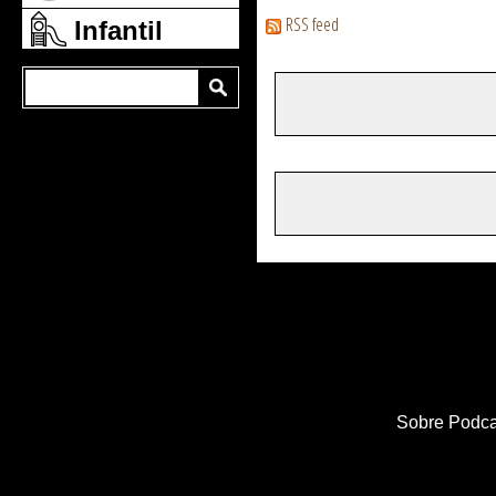
RSS feed
Infantil
Sobre Podca