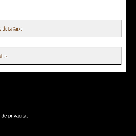
s de La Xarxa
atius
 de privacitat