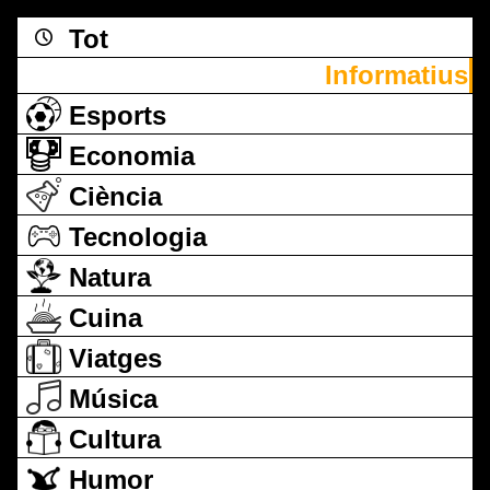
Tot
Informatius
Esports
Economia
Ciència
Tecnologia
Natura
Cuina
Viatges
Música
Cultura
Humor