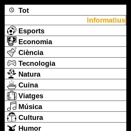
Tot
Informatius
Esports
Economia
Ciència
Tecnologia
Natura
Cuina
Viatges
Música
Cultura
Humor