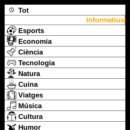
Tot
Informatius
Esports
Economia
Ciència
Tecnologia
Natura
Cuina
Viatges
Música
Cultura
Humor