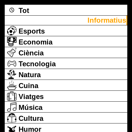
Tot
Informatius
Esports
Economia
Ciència
Tecnologia
Natura
Cuina
Viatges
Música
Cultura
Humor