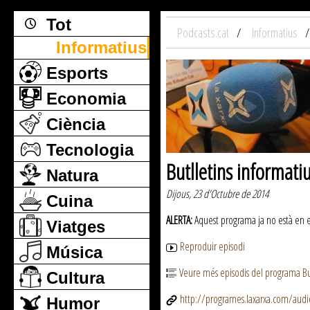
Tot
Podcasts.cat
Informatius
Informatius
Esports
Economia
Ciència
Tecnologia
Butlletins informati
Natura
Dijous, 23 d'Octubre de 2014
Cuina
ALERTA:
Aquest programa ja no està en emi
Viatges
Reproduir episodi
Música
Veure més episodis del programa But
Cultura
http://programes.laxarxa.com/aud
Humor