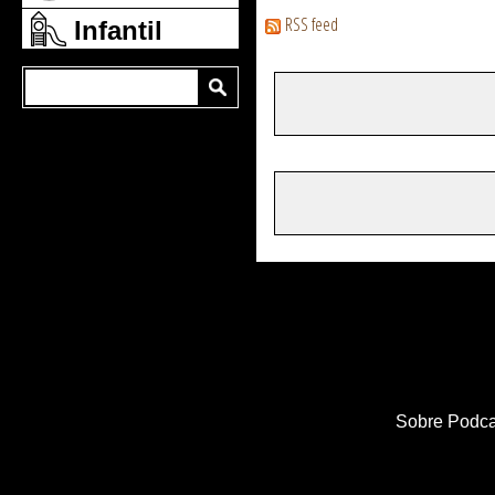
RSS feed
Infantil
Sobre Podca