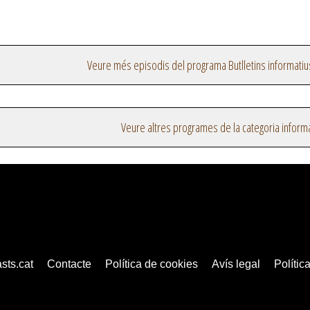
Veure més episodis del programa Butlletins informatiu
Veure altres programes de la categoria inform
sts.cat
Contacte
Política de cookies
Avís legal
Política