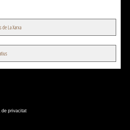
s de La Xarxa
atius
 de privacitat