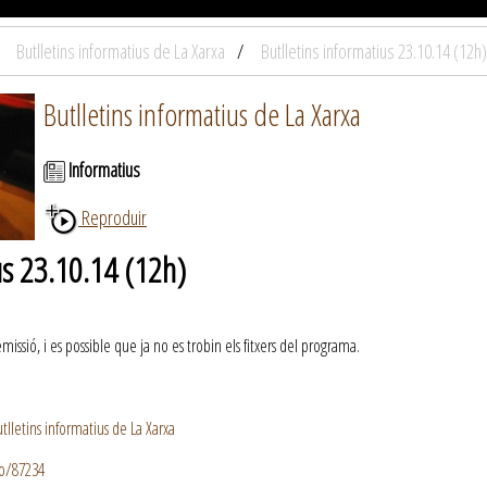
Butlletins informatius de La Xarxa
Butlletins informatius 23.10.14 (12h)
Butlletins informatius de La Xarxa
Informatius
Reproduir
us 23.10.14 (12h)
ssió, i es possible que ja no es trobin els fitxers del programa.
lletins informatius de La Xarxa
io/87234