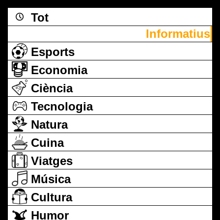
Tot
Informatius
Esports
Economia
Ciència
Tecnologia
Natura
Cuina
Viatges
Música
Cultura
Humor