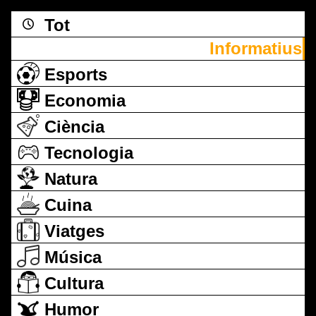
Tot
Informatius
Esports
Economia
Ciència
Tecnologia
Natura
Cuina
Viatges
Música
Cultura
Humor