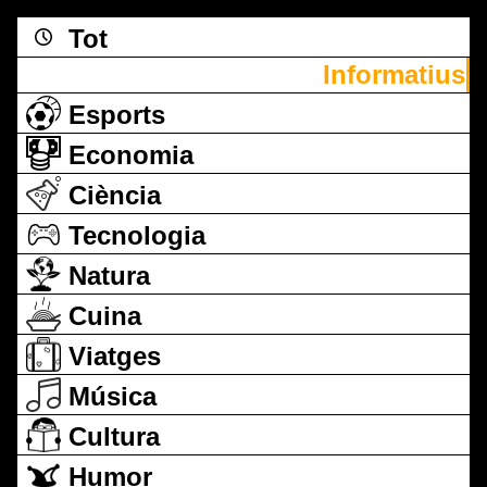
Tot
Informatius
Esports
Economia
Ciència
Tecnologia
Natura
Cuina
Viatges
Música
Cultura
Humor