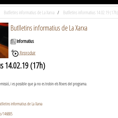
Butlletins informatius de La Xarxa
Butlletins informatius 14.02.19 (17h)
Butlletins informatius de La Xarxa
Informatius
Reproduir
us 14.02.19 (17h)
ssió, i es possible que ja no es trobin els fitxers del programa.
lletins informatius de La Xarxa
io/146885