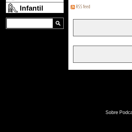
RSS feed
Infantil
Sobre Podca