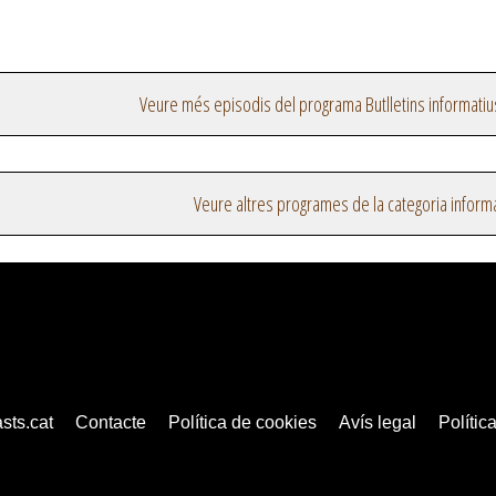
Veure més episodis del programa Butlletins informatiu
Veure altres programes de la categoria inform
sts.cat
Contacte
Política de cookies
Avís legal
Política