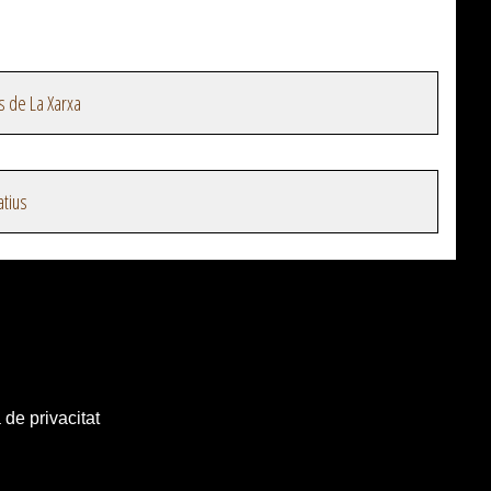
s de La Xarxa
atius
 de privacitat