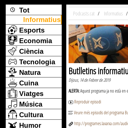
Tot
Podcasts.cat
Informatius
Informatius
Esports
Economia
Ciència
Tecnologia
Butlletins informati
Natura
Dijous, 14 de Febrer de 2019
Cuina
ALERTA:
Aquest programa ja no està en emi
Viatges
Reproduir episodi
Música
Veure més episodis del programa But
Cultura
http://programes.laxarxa.com/aud
Humor