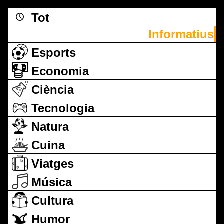
Tot
Informatius
Esports
Economia
Ciència
Tecnologia
Natura
Cuina
Viatges
Música
Cultura
Humor