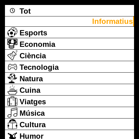
Tot
Informatius
Esports
Economia
Ciència
Tecnologia
Natura
Cuina
Viatges
Música
Cultura
Humor