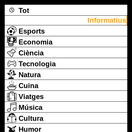
Tot
Informatius
Esports
Economia
Ciència
Tecnologia
Natura
Cuina
Viatges
Música
Cultura
Humor