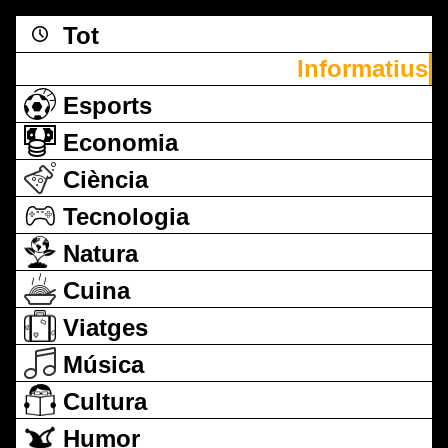
Tot
Informatius
Esports
Economia
Ciència
Tecnologia
Natura
Cuina
Viatges
Música
Cultura
Humor