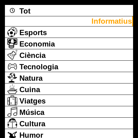
Tot
Informatius
Esports
Economia
Ciència
Tecnologia
Natura
Cuina
Viatges
Música
Cultura
Humor