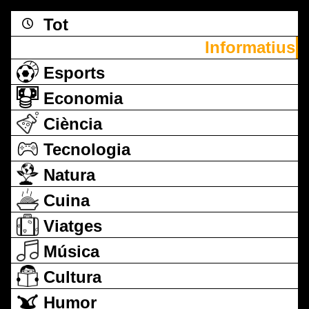
Tot
Informatius
Esports
Economia
Ciència
Tecnologia
Natura
Cuina
Viatges
Música
Cultura
Humor