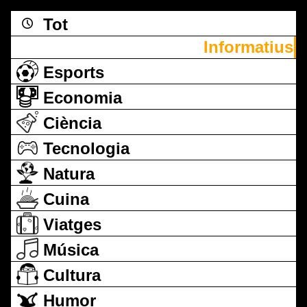
Tot
Informatius
Esports
Economia
Ciència
Tecnologia
Natura
Cuina
Viatges
Música
Cultura
Humor