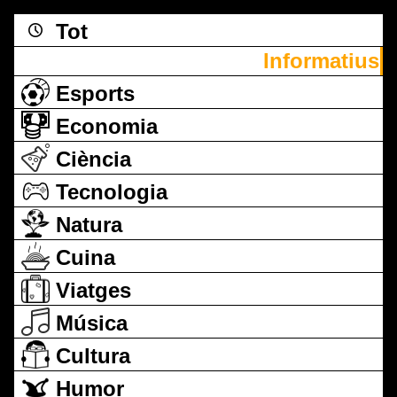
Tot
Informatius
Esports
Economia
Ciència
Tecnologia
Natura
Cuina
Viatges
Música
Cultura
Humor