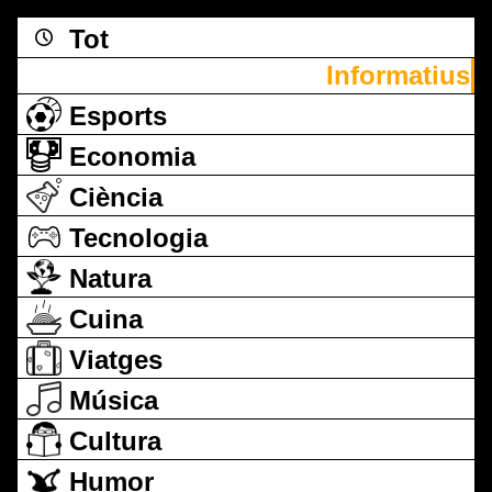
Tot
Informatius
Esports
Economia
Ciència
Tecnologia
Natura
Cuina
Viatges
Música
Cultura
Humor