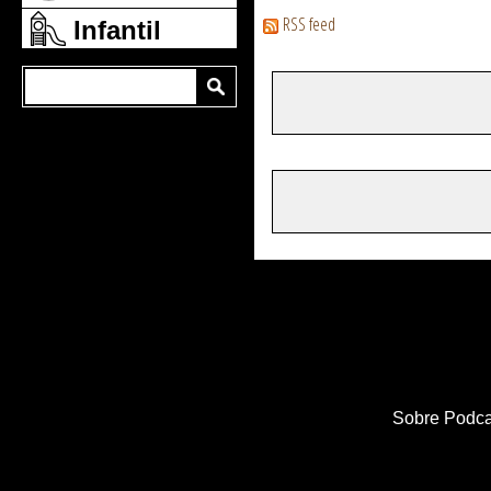
RSS feed
Infantil
Sobre Podca