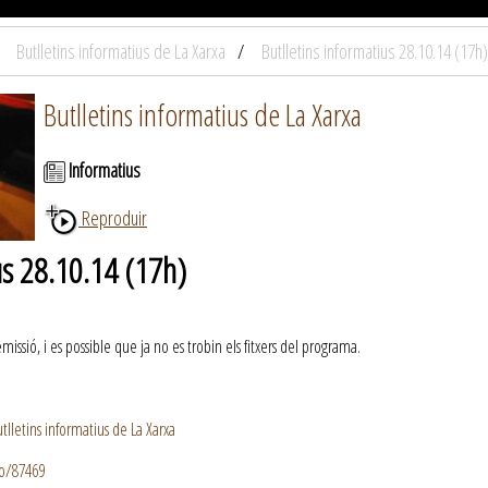
Butlletins informatius de La Xarxa
Butlletins informatius 28.10.14 (17h)
Butlletins informatius de La Xarxa
Informatius
Reproduir
us 28.10.14 (17h)
ssió, i es possible que ja no es trobin els fitxers del programa.
lletins informatius de La Xarxa
io/87469