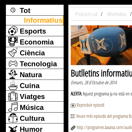
Tot
Podcasts.cat
Informatius
Informatius
Esports
Economia
Ciència
Tecnologia
Butlletins informati
Natura
Dimarts, 28 d'Octubre de 2014
Cuina
ALERTA:
Aquest programa ja no està en emi
Viatges
Reproduir episodi
Música
Veure més episodis del programa But
Cultura
http://programes.laxarxa.com/aud
Humor