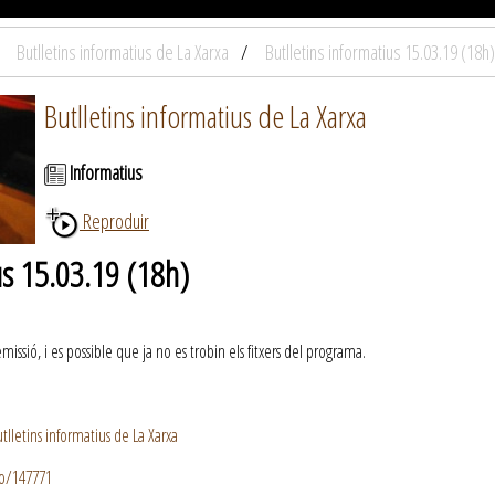
Butlletins informatius de La Xarxa
Butlletins informatius 15.03.19 (18h)
Butlletins informatius de La Xarxa
Informatius
Reproduir
us 15.03.19 (18h)
ssió, i es possible que ja no es trobin els fitxers del programa.
lletins informatius de La Xarxa
io/147771