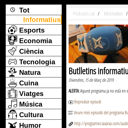
Tot
Podcasts.cat
Informatius
Informatius
Esports
Economia
Ciència
Tecnologia
Butlletins informati
Natura
Divendres, 15 de Març de 2019
Cuina
ALERTA:
Aquest programa ja no està en emi
Viatges
Reproduir episodi
Música
Veure més episodis del programa But
Cultura
http://programes.laxarxa.com/aud
Humor