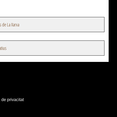
s de La Xarxa
atius
 de privacitat