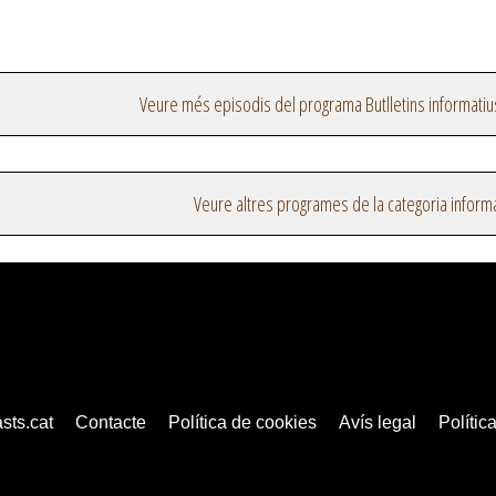
Veure més episodis del programa Butlletins informatiu
Veure altres programes de la categoria inform
sts.cat
Contacte
Política de cookies
Avís legal
Política