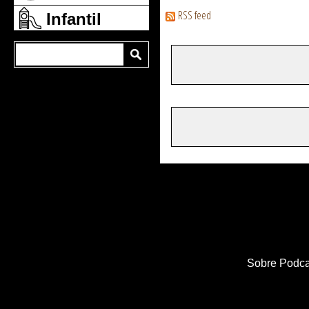
RSS feed
Infantil
Sobre Podca