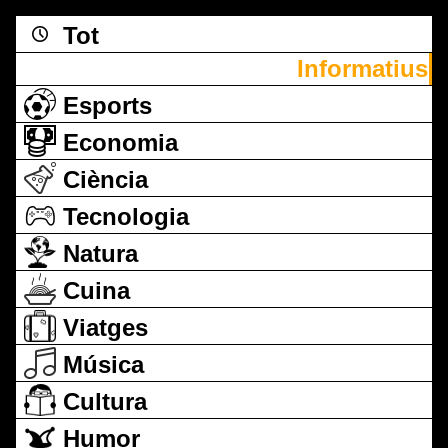
Tot
Informatius
Esports
Economia
Ciència
Tecnologia
Natura
Cuina
Viatges
Música
Cultura
Humor