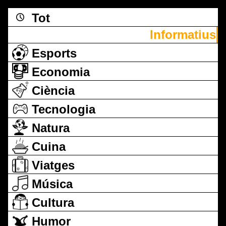
Tot
Informatius
Esports
Economia
Ciència
Tecnologia
Natura
Cuina
Viatges
Música
Cultura
Humor