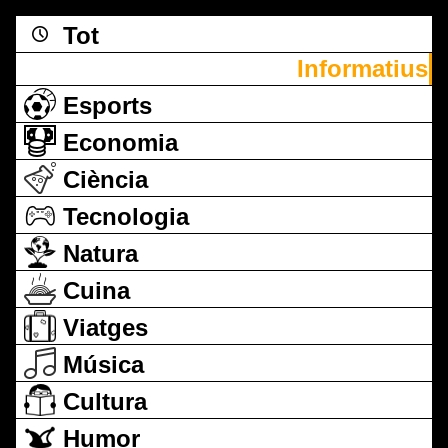
Tot
Informatius
Esports
Economia
Ciència
Tecnologia
Natura
Cuina
Viatges
Música
Cultura
Humor